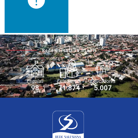
Rede Salesiana Brasil
Escolas
Estudantes
Educadores
98
71.874
5.007