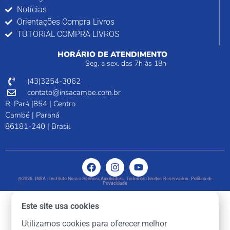
Notícias
Orientações Compra Livros
TUTORIAL COMPRA LIVROS
HORÁRIO DE ATENDIMENTO
Seg. a sex. das 7h às 18h
(43)3254-3062
contato@insacambe.com.br
R. Pará |854 | Centro
Cambé | Paraná
86181-240 | Brasil
@2026. INSA - Instituto Nossa Senhora Auxiliadora. Todos os Direitos Reservados. Política de
Privacidade
Este site usa cookies
Utilizamos cookies para oferecer melhor