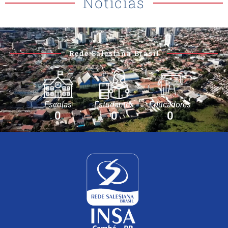
Notícias
Rede Salesiana Brasil
Escolas
Estudantes
Educadores
0
0
0