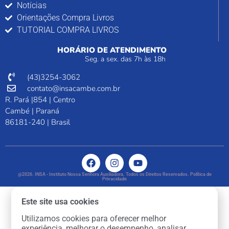
Notícias
Orientações Compra Livros
TUTORIAL COMPRA LIVROS
HORÁRIO DE ATENDIMENTO
Seg. a sex. das 7h às 18h
(43)3254-3062
contato@insacambe.com.br
R. Pará |854 | Centro
Cambé | Paraná
86181-240 | Brasil
@2026. INSA - Instituto Nossa Senhora Auxiliadora. Todos os Direitos Reservados. Política de
Privacidade
Este site usa cookies
Utilizamos cookies para oferecer melhor
experiência, melhorar o desempenho, analisar