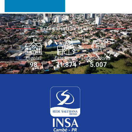
Rede Salesiana Brasil
Escolas
Estudantes
Educadores
98
71.874
5.007