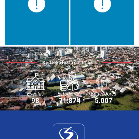
Rede Salesiana Brasil
Escolas
Estudantes
Educadores
98
71.874
5.007