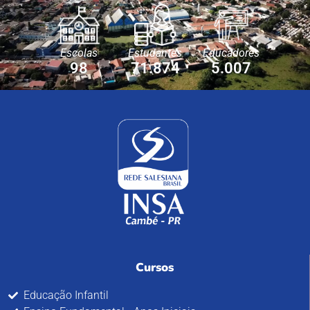
Escolas
Estudantes
Educadores
98
71.874
5.007
Cursos
Educação Infantil