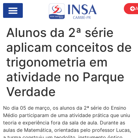
A
Alunos da 2ª série
aplicam conceitos de
trigonometria em
atividade no Parque
Verdade
No dia 05 de março, os alunos da 2ª série do Ensino
Médio participaram de uma atividade prática que uniu
teoria e experiência fora da sala de aula. Durante as
aulas de Matemática, orientadas pelo professor Lucas,
a turma construiu um teodolito, instrumento óptico