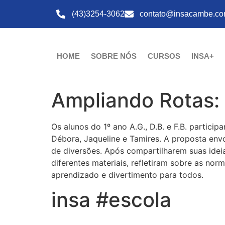
(43)3254-3062
contato@insacambe.co
HOME
SOBRE NÓS
CURSOS
INSA+
Ampliando Rotas:
Os alunos do 1º ano A.G., D.B. e F.B. partici
Débora, Jaqueline e Tamires. A proposta env
de diversões. Após compartilharem suas idei
diferentes materiais, refletiram sobre as n
aprendizado e divertimento para todos.
insa #escola