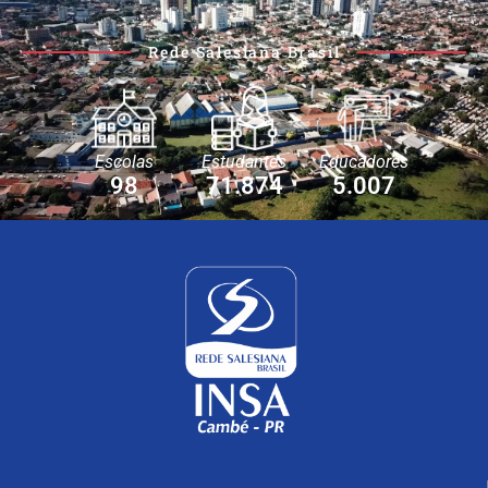
Rede Salesiana Brasil
Escolas
Estudantes
Educadores
98
71.874
5.007