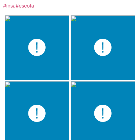
#insa
#escola