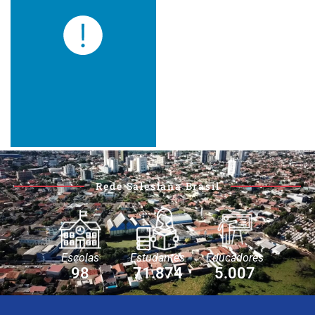
Rede Salesiana Brasil
Escolas
Estudantes
Educadores
98
71.874
5.007