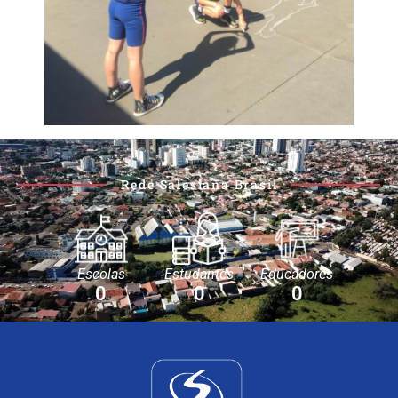
Rede Salesiana Brasil
Escolas
Estudantes
Educadores
0
0
0