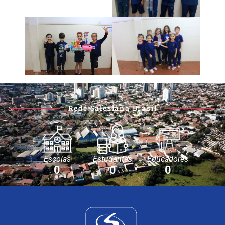
Rede Salesiana Brasil
Escolas
Estudantes
Educadores
0
0
0