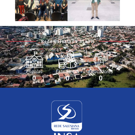
Rede Salesiana Brasil
Escolas
Estudantes
Educadores
0
0
0