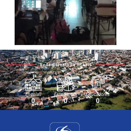
Rede Salesiana Brasil
Escolas
Estudantes
Educadores
0
0
0