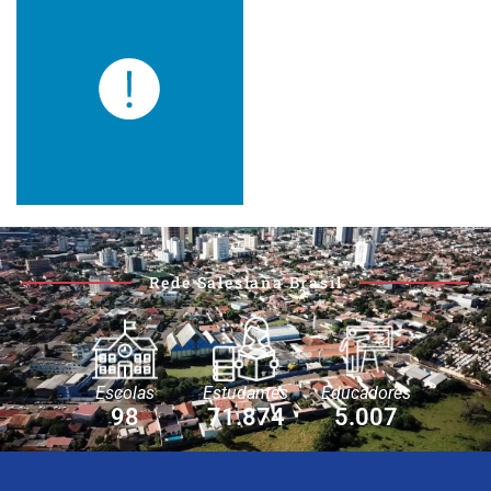
Rede Salesiana Brasil
Escolas
Estudantes
Educadores
98
71.874
5.007