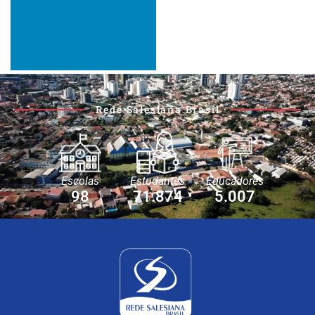
Rede Salesiana Brasil
Escolas
Estudantes
Educadores
98
71.874
5.007