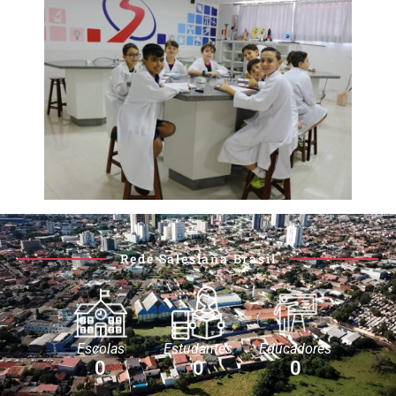
Rede Salesiana Brasil
Escolas
Estudantes
Educadores
0
0
0