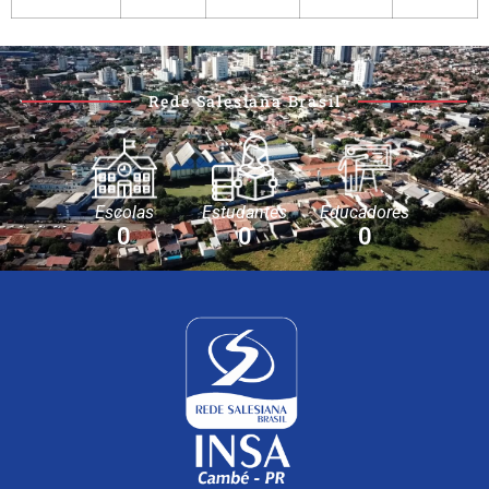
Rede Salesiana Brasil
Escolas
Estudantes
Educadores
0
0
0