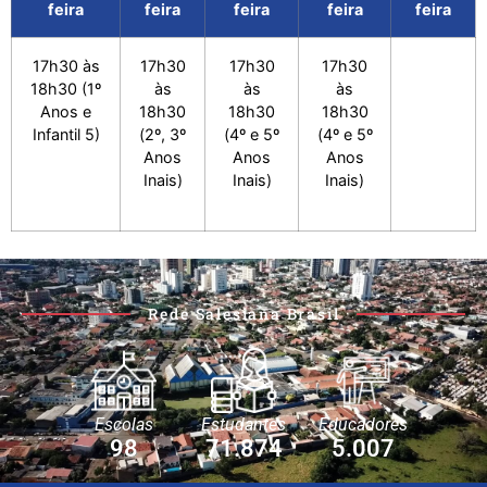
feira
feira
feira
feira
feira
17h30 às
17h30
17h30
17h30
18h30 (1º
às
às
às
Anos e
18h30
18h30
18h30
Infantil 5)
(2º, 3º
(4º e 5º
(4º e 5º
Anos
Anos
Anos
Inais)
Inais)
Inais)
Rede Salesiana Brasil
Escolas
Estudantes
Educadores
98
71.874
5.007