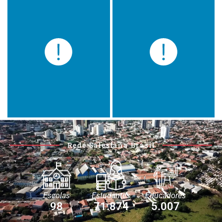
Rede Salesiana Brasil
Escolas
Estudantes
Educadores
98
71.874
5.007