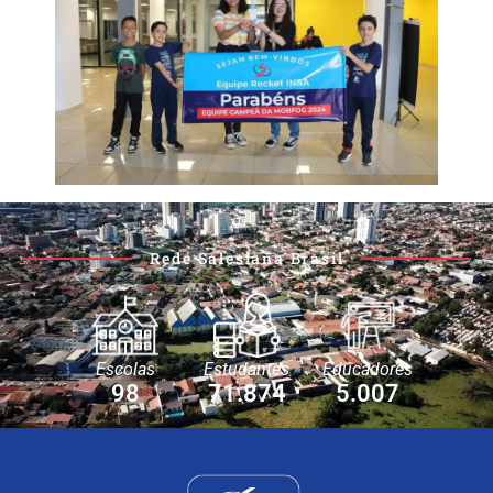
Rede Salesiana Brasil
Escolas
Estudantes
Educadores
98
71.874
5.007