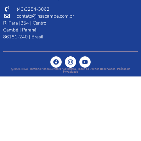
(43)3254-3062
contato@insacambe.com.br
R. Pará |854 | Centro
Cambé | Paraná
86181-240 | Brasil
@2026. INSA - Instituto Nossa Senhora Auxiliadora. Todos os Direitos Reservados. Política de
Privacidade