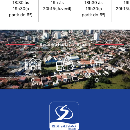
18:30 às
19h às
18h30 às
19h
19h30(a
20h15(Juvenil)
19h30(a
20h15(J
partir do 6º)
partir do 6º)
Rede Salesiana Brasil
Escolas
Estudantes
Educadores
0
0
0