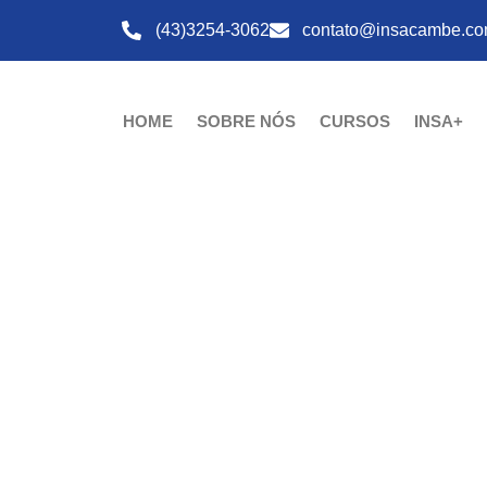
(43)3254-3062
contato@insacambe.co
HOME
SOBRE NÓS
CURSOS
INSA+