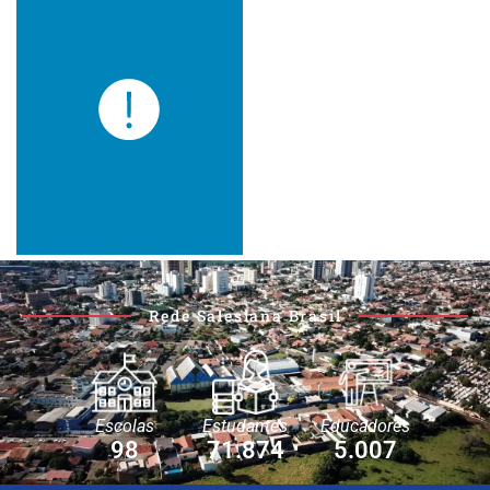
Rede Salesiana Brasil
Escolas
Estudantes
Educadores
98
71.874
5.007