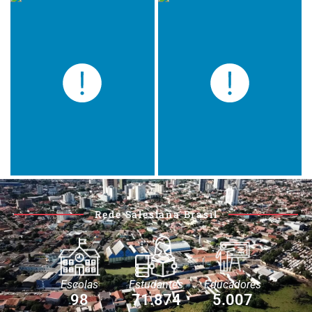
Rede Salesiana Brasil
Escolas
Estudantes
Educadores
98
71.874
5.007